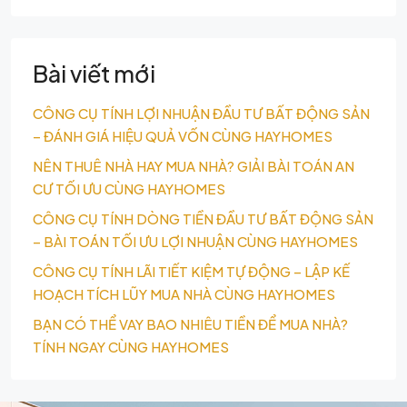
Bài viết mới
CÔNG CỤ TÍNH LỢI NHUẬN ĐẦU TƯ BẤT ĐỘNG SẢN
– ĐÁNH GIÁ HIỆU QUẢ VỐN CÙNG HAYHOMES
NÊN THUÊ NHÀ HAY MUA NHÀ? GIẢI BÀI TOÁN AN
CƯ TỐI ƯU CÙNG HAYHOMES
CÔNG CỤ TÍNH DÒNG TIỀN ĐẦU TƯ BẤT ĐỘNG SẢN
– BÀI TOÁN TỐI ƯU LỢI NHUẬN CÙNG HAYHOMES
CÔNG CỤ TÍNH LÃI TIẾT KIỆM TỰ ĐỘNG – LẬP KẾ
HOẠCH TÍCH LŨY MUA NHÀ CÙNG HAYHOMES
BẠN CÓ THỂ VAY BAO NHIÊU TIỀN ĐỂ MUA NHÀ?
TÍNH NGAY CÙNG HAYHOMES