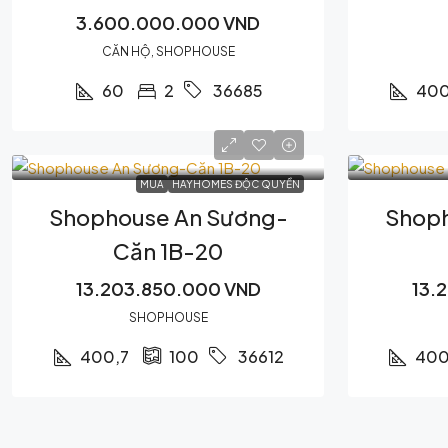
3.600.000.000 VND
CĂN HỘ, SHOPHOUSE
60
2
400
36685
MUA
HAYHOMES ĐỘC QUYỀN
Shophouse An Sương-
Shoph
Căn 1B-20
13.203.850.000 VND
13.
SHOPHOUSE
400,7
400
100
36612