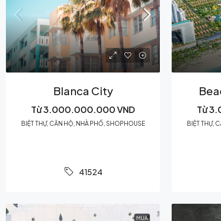
Blanca City
Bea
Từ
3.000.000.000 VND
Từ
3.
BIỆT THỰ, CĂN HỘ, NHÀ PHỐ, SHOPHOUSE
BIỆT THỰ,
41524
MUA