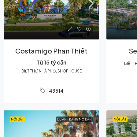
Costamigo Phan Thiết
Se
Từ 15 tỷ căn
BIỆT T
BIỆT THỰ, NHÀ PHỐ, SHOPHOUSE
43514
NỔI BẬT
DỰ ÁN
ĐANG MỞ BÁN
NỔI BẬT