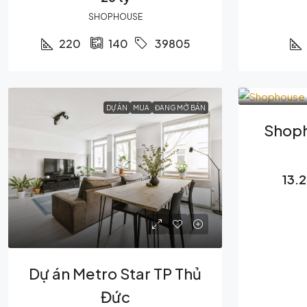
SHOPHOUSE
220
140
39805
DỰ ÁN
MUA
ĐANG MỞ BÁN
Shoph
13.
Dự án Metro Star TP Thủ
Đức