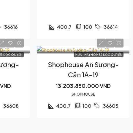
400,7
36616
100
36614
S ĐỘC QUYỀN
MUA
HAYHOMES ĐỘC QUYỀN
Sương-
Shophouse An Sương-
Căn 1A-19
 VND
13.203.850.000 VND
SHOPHOUSE
400,7
36608
100
36605