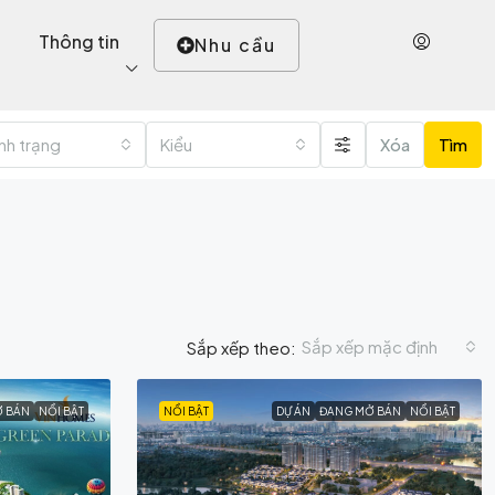
Thông tin
Nhu cầu
ình trạng
Kiểu
Xóa
Tìm
Sắp xếp mặc định
Sắp xếp theo:
Ở BÁN
NỔI BẬT
NỔI BẬT
DỰ ÁN
ĐANG MỞ BÁN
NỔI BẬT