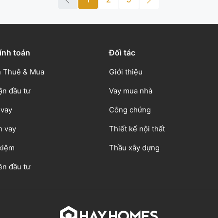
ính toán
Đối tác
 Thuê & Mua
Giới thiệu
ận đầu tư
Vay mua nhà
 vay
Công chứng
h vay
Thiết kế nội thất
 kiệm
Thầu xây dựng
ền đầu tư