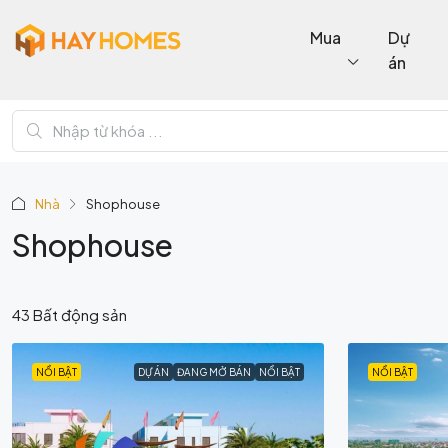
Mua
Dự
án
Nhà
Shophouse
Shophouse
43 Bất động sản
NỔI BẬT
DỰ ÁN
ĐANG MỞ BÁN
NỔI BẬT
NỔI BẬT