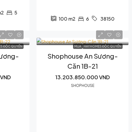
5
2
6
100
m2
38150
S ĐỘC QUYỀN
MUA
HAYHOMES ĐỘC QUYỀN
Sương-
Shophouse An Sương-
Căn 1B-21
 VND
13.203.850.000 VND
SHOPHOUSE