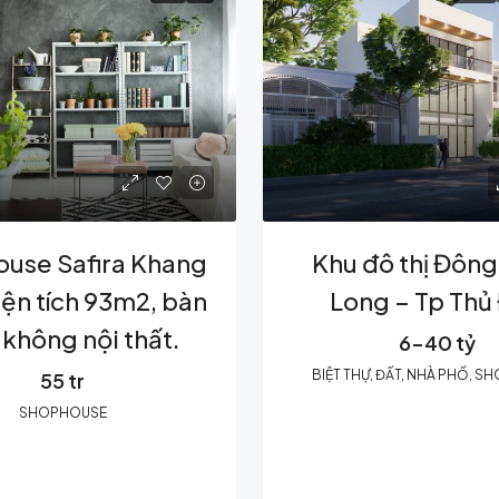
use Safira Khang
Khu đô thị Đôn
iện tích 93m2, bàn
Long – Tp Thủ
 không nội thất.
6-40 tỷ
BIỆT THỰ, ĐẤT, NHÀ PHỐ, 
55 tr
SHOPHOUSE