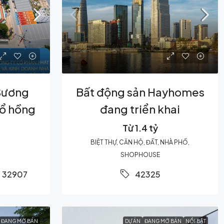
Sương
Bất động sản Hayhomes
sổ hồng
đang triển khai
Từ 1.4 tỷ
BIỆT THỰ, CĂN HỘ, ĐẤT, NHÀ PHỐ,
SHOPHOUSE
32907
42325
ĐANG MỞ BÁN
DỰ ÁN
ĐANG MỞ BÁN
NỔI BẬT