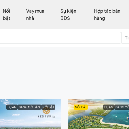
Nổi
Vay mua
Sự kiện
Hợp tác bán
bật
nhà
BĐS
hàng
T
DỰ ÁN
ĐANG MỞ BÁN
NỔI BẬT
NỔI BẬT
DỰ ÁN
ĐANG M