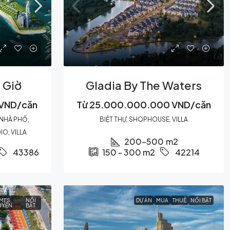
 Giờ
Gladia By The Waters
VND/căn
Từ
25.000.000.000 VND/căn
 NHÀ PHỐ,
BIỆT THỰ, SHOPHOUSE, VILLA
O, VILLA
200-500
m2
43386
150 - 300
m2
42214
MES
NỔI
DỰ ÁN
MUA
THUÊ
NỔI BẬT
UYỀN
BẬT