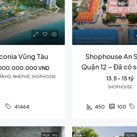
conia Vũng Tàu
Shophouse An 
Quận 12 – Đã có 
000.000.000 VND
 CĂN HỘ, NHÀ PHỐ, SHOPHOUSE
13.5 - 15 tỷ
SHOPHOUSE
450
41464
100
MUA
MG
DỰ ÁN