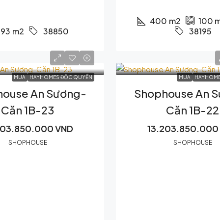
400
m2
100
m
93
m2
38850
38195
MUA
HAYHOMES ĐỘC QUYỀN
MUA
HAYHOME
ouse An Sương-
Shophouse An 
Căn 1B-23
Căn 1B-22
203.850.000 VND
13.203.850.000
SHOPHOUSE
SHOPHOUSE