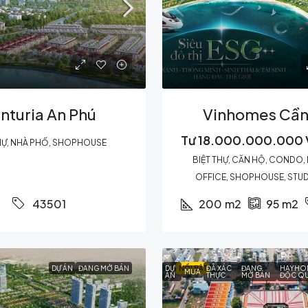
nturia An Phú
Vinhomes Cần
Tư
18.000.000.000 
HỰ, NHÀ PHỐ, SHOPHOUSE
BIỆT THỰ, CĂN HỘ, CONDO,
OFFICE, SHOPHOUSE, STUDI
200
m2
43501
95
m2
DỰ ÁN
ĐANG MỞ BÁN
DỰ
NỔI BẬT
ĐÃ XÁC
ĐANG
HAYHO
MUA
ÁN
THỰC
MỞ BÁN
ĐỘC Q