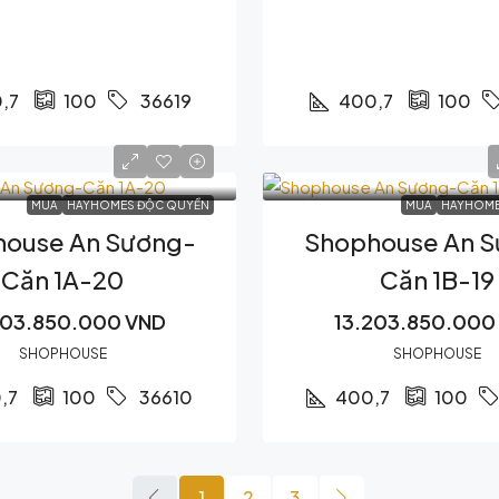
,7
400,7
100
36619
100
MUA
HAYHOMES ĐỘC QUYỀN
MUA
HAYHOME
ouse An Sương-
Shophouse An 
Căn 1A-20
Căn 1B-19
203.850.000 VND
13.203.850.000
SHOPHOUSE
SHOPHOUSE
,7
400,7
100
36610
100
1
2
3