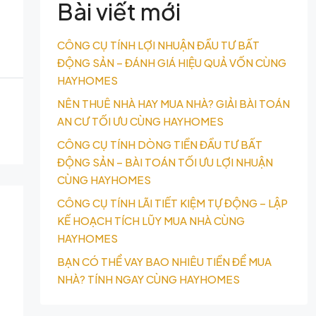
Bài viết mới
CÔNG CỤ TÍNH LỢI NHUẬN ĐẦU TƯ BẤT
ĐỘNG SẢN – ĐÁNH GIÁ HIỆU QUẢ VỐN CÙNG
HAYHOMES
NÊN THUÊ NHÀ HAY MUA NHÀ? GIẢI BÀI TOÁN
AN CƯ TỐI ƯU CÙNG HAYHOMES
CÔNG CỤ TÍNH DÒNG TIỀN ĐẦU TƯ BẤT
ĐỘNG SẢN – BÀI TOÁN TỐI ƯU LỢI NHUẬN
CÙNG HAYHOMES
CÔNG CỤ TÍNH LÃI TIẾT KIỆM TỰ ĐỘNG – LẬP
KẾ HOẠCH TÍCH LŨY MUA NHÀ CÙNG
HAYHOMES
BẠN CÓ THỂ VAY BAO NHIÊU TIỀN ĐỂ MUA
NHÀ? TÍNH NGAY CÙNG HAYHOMES