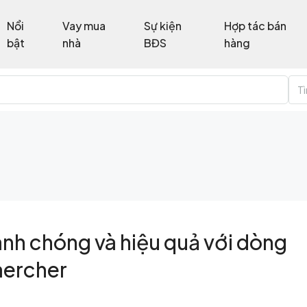
Nổi
Vay mua
Sự kiện
Hợp tác bán
bật
nhà
BĐS
hàng
T
anh chóng và hiệu quả với dòng
aercher