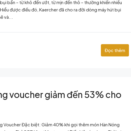
 bụi bẩn – từ khô đến ướt, từ mịn đến thô – thường khiến nhiều
 Hiểu được điều đó, Kaercher đã cho ra đời dòng máy hút bụi
ẽ và...
Đọc thêm
ng voucher giảm đến 53% cho
ụng Voucher Đặc biệt: Giảm 40% khi gọi thêm món Hàn Nóng