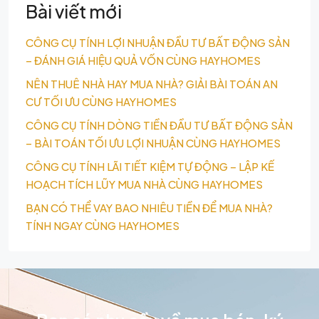
Bài viết mới
CÔNG CỤ TÍNH LỢI NHUẬN ĐẦU TƯ BẤT ĐỘNG SẢN
– ĐÁNH GIÁ HIỆU QUẢ VỐN CÙNG HAYHOMES
NÊN THUÊ NHÀ HAY MUA NHÀ? GIẢI BÀI TOÁN AN
CƯ TỐI ƯU CÙNG HAYHOMES
CÔNG CỤ TÍNH DÒNG TIỀN ĐẦU TƯ BẤT ĐỘNG SẢN
– BÀI TOÁN TỐI ƯU LỢI NHUẬN CÙNG HAYHOMES
CÔNG CỤ TÍNH LÃI TIẾT KIỆM TỰ ĐỘNG – LẬP KẾ
HOẠCH TÍCH LŨY MUA NHÀ CÙNG HAYHOMES
BẠN CÓ THỂ VAY BAO NHIÊU TIỀN ĐỂ MUA NHÀ?
TÍNH NGAY CÙNG HAYHOMES