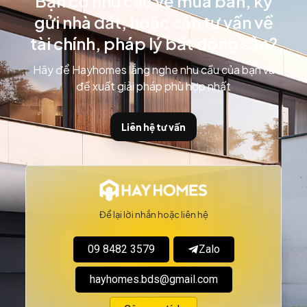
Bạn có nhu cầu về mua bán, ký
gửi nhà đất, hoặc cần tư vấn về
tài chính, pháp lý bất động sản?
Hãy để Hayhomes lắng nghe nhu cầu của bạn và
đề xuất giải pháp phù hợp nhất
Liên hệ tư vấn
Để lại lời nhắn hoặc liên hệ
09 8482 3579
Zalo
hayhomes.bds@gmail.com