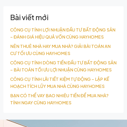
Bài viết mới
CÔNG CỤ TÍNH LỢI NHUẬN ĐẦU TƯ BẤT ĐỘNG SẢN
– ĐÁNH GIÁ HIỆU QUẢ VỐN CÙNG HAYHOMES
NÊN THUÊ NHÀ HAY MUA NHÀ? GIẢI BÀI TOÁN AN
CƯ TỐI ƯU CÙNG HAYHOMES
CÔNG CỤ TÍNH DÒNG TIỀN ĐẦU TƯ BẤT ĐỘNG SẢN
– BÀI TOÁN TỐI ƯU LỢI NHUẬN CÙNG HAYHOMES
CÔNG CỤ TÍNH LÃI TIẾT KIỆM TỰ ĐỘNG – LẬP KẾ
HOẠCH TÍCH LŨY MUA NHÀ CÙNG HAYHOMES
BẠN CÓ THỂ VAY BAO NHIÊU TIỀN ĐỂ MUA NHÀ?
TÍNH NGAY CÙNG HAYHOMES