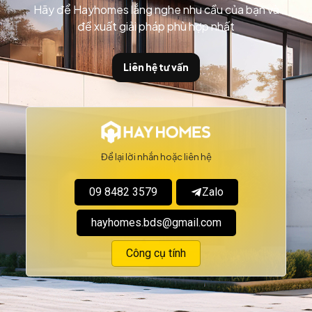
Hãy để Hayhomes lắng nghe nhu cầu của bạn và
đề xuất giải pháp phù hợp nhất
Liên hệ tư vấn
Để lại lời nhắn hoặc liên hệ
09 8482 3579
Zalo
hayhomes.bds@gmail.com
Công cụ tính