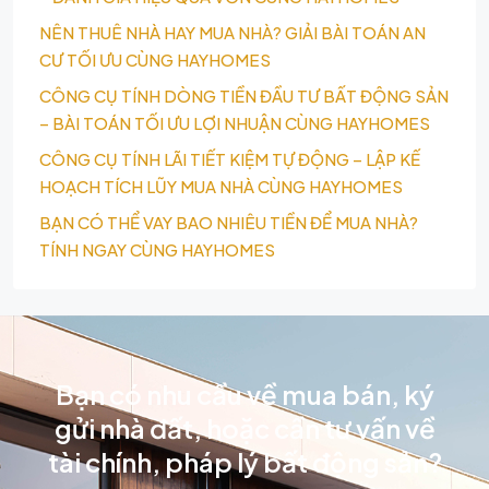
NÊN THUÊ NHÀ HAY MUA NHÀ? GIẢI BÀI TOÁN AN
CƯ TỐI ƯU CÙNG HAYHOMES
CÔNG CỤ TÍNH DÒNG TIỀN ĐẦU TƯ BẤT ĐỘNG SẢN
– BÀI TOÁN TỐI ƯU LỢI NHUẬN CÙNG HAYHOMES
CÔNG CỤ TÍNH LÃI TIẾT KIỆM TỰ ĐỘNG – LẬP KẾ
HOẠCH TÍCH LŨY MUA NHÀ CÙNG HAYHOMES
BẠN CÓ THỂ VAY BAO NHIÊU TIỀN ĐỂ MUA NHÀ?
TÍNH NGAY CÙNG HAYHOMES
Bạn có nhu cầu về mua bán, ký
gửi nhà đất, hoặc cần tư vấn về
tài chính, pháp lý bất động sản?