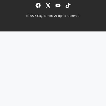
>>>
Để lại thông tin tại đây
© 2026 HayHomes. All rights reserved.