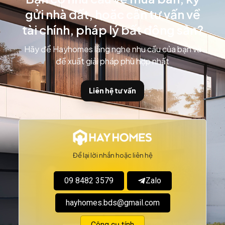
gửi nhà đất, hoặc cần tư vấn về
tài chính, pháp lý bất động sản?
Hãy để Hayhomes lắng nghe nhu cầu của bạn và
đề xuất giải pháp phù hợp nhất
Liên hệ tư vấn
Để lại lời nhắn hoặc liên hệ
09 8482 3579
Zalo
hayhomes.bds@gmail.com
Công cụ tính