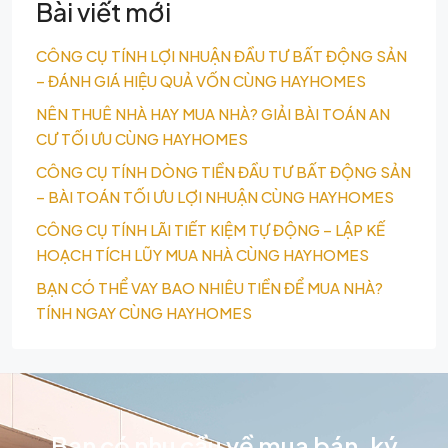
Bài viết mới
CÔNG CỤ TÍNH LỢI NHUẬN ĐẦU TƯ BẤT ĐỘNG SẢN
– ĐÁNH GIÁ HIỆU QUẢ VỐN CÙNG HAYHOMES
NÊN THUÊ NHÀ HAY MUA NHÀ? GIẢI BÀI TOÁN AN
CƯ TỐI ƯU CÙNG HAYHOMES
CÔNG CỤ TÍNH DÒNG TIỀN ĐẦU TƯ BẤT ĐỘNG SẢN
– BÀI TOÁN TỐI ƯU LỢI NHUẬN CÙNG HAYHOMES
CÔNG CỤ TÍNH LÃI TIẾT KIỆM TỰ ĐỘNG – LẬP KẾ
HOẠCH TÍCH LŨY MUA NHÀ CÙNG HAYHOMES
BẠN CÓ THỂ VAY BAO NHIÊU TIỀN ĐỂ MUA NHÀ?
TÍNH NGAY CÙNG HAYHOMES
Bạn có nhu cầu về mua bán, ký