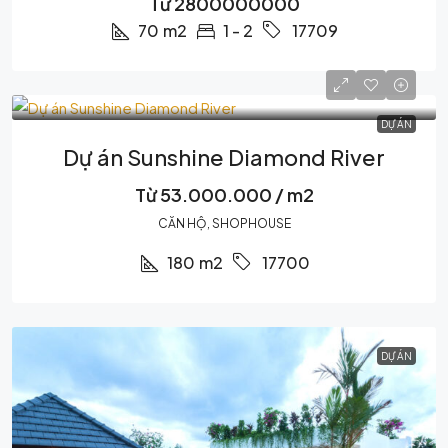
Từ 2800000000
70
m2
1 - 2
17709
DỰ ÁN
Dự án Sunshine Diamond River
Từ 53.000.000 / m2
CĂN HỘ, SHOPHOUSE
180
m2
17700
DỰ ÁN