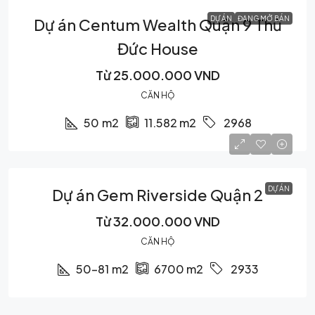
DỰ ÁN
ĐANG MỞ BÁN
Dự án Centum Wealth Quận 9 Thủ
Đức House
Từ
25.000.000 VND
CĂN HỘ
50
m2
11.582
m2
2968
DỰ ÁN
Dự án Gem Riverside Quận 2
Từ
32.000.000 VND
CĂN HỘ
50-81
m2
6700
m2
2933