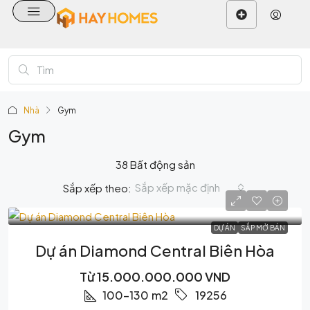
Nhà
Gym
Gym
38 Bất động sản
Sắp xếp mặc định
Sắp xếp theo:
DỰ ÁN
SẮP MỞ BÁN
Dự án Diamond Central Biên Hòa
Từ
15.000.000.000 VND
100-130
m2
19256