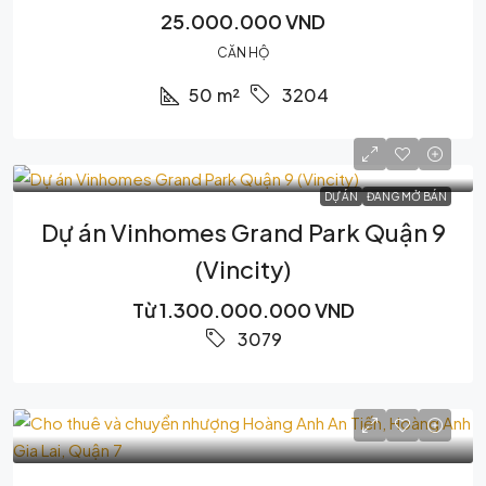
25.000.000 VND
CĂN HỘ
50
m²
3204
DỰ ÁN
ĐANG MỞ BÁN
Dự án Vinhomes Grand Park Quận 9
(Vincity)
Từ
1.300.000.000 VND
3079