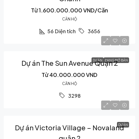
Từ
1.600.000.000 VND/Căn
CĂN HỘ
56
Diện tích
3656
DỰ ÁN
ĐANG MỞ BÁN
Dự án The Sun Avenue Quận 2
Từ
40.000.000 VND
CĂN HỘ
3298
DỰ ÁN
Dự án Victoria Village – Novaland
quận 2