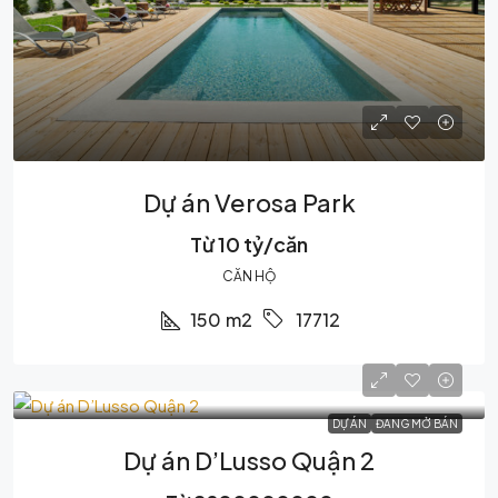
Dự án Verosa Park
Từ 10 tỷ/căn
CĂN HỘ
150
m2
17712
DỰ ÁN
ĐANG MỞ BÁN
Dự án D’Lusso Quận 2