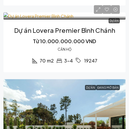
DỰ ÁN
Dự án Lovera Premier Bình Chánh
Từ
10.000.000.000 VND
CĂN HỘ
70
m2
3-4
19247
DỰ ÁN
ĐANG MỞ BÁN