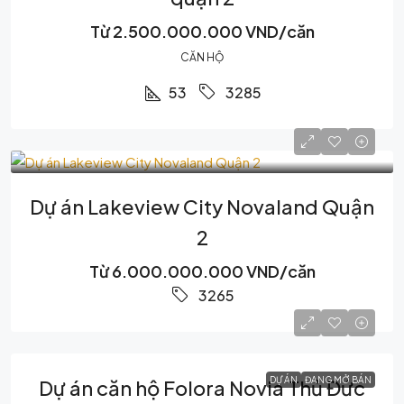
Từ
2.500.000.000 VND/căn
CĂN HỘ
53
3285
Dự án Lakeview City Novaland Quận
2
Từ
6.000.000.000 VND/căn
3265
DỰ ÁN
ĐANG MỞ BÁN
Dự án căn hộ Folora Novia Thủ Đức