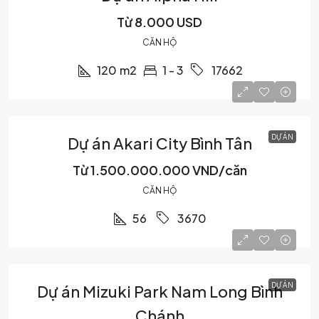
Từ 8.000 USD
CĂN HỘ
120
m2
1 - 3
17662
DỰ ÁN
Dự án Akari City Bình Tân
Từ
1.500.000.000 VND/căn
CĂN HỘ
56
3670
DỰ ÁN
Dự án Mizuki Park Nam Long Bình
Chánh