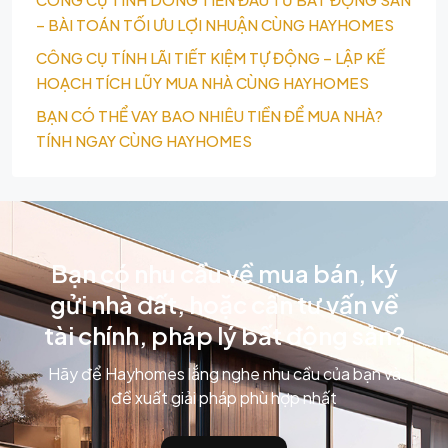
– BÀI TOÁN TỐI ƯU LỢI NHUẬN CÙNG HAYHOMES
CÔNG CỤ TÍNH LÃI TIẾT KIỆM TỰ ĐỘNG – LẬP KẾ
HOẠCH TÍCH LŨY MUA NHÀ CÙNG HAYHOMES
BẠN CÓ THỂ VAY BAO NHIÊU TIỀN ĐỂ MUA NHÀ?
TÍNH NGAY CÙNG HAYHOMES
Bạn có nhu cầu về mua bán, ký
gửi nhà đất, hoặc cần tư vấn về
tài chính, pháp lý bất động sản?
Hãy để Hayhomes lắng nghe nhu cầu của bạn và
đề xuất giải pháp phù hợp nhất