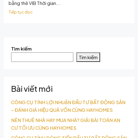
bằng thẻ VIB Thời gian...
Tiếp tục đọc
Tìm kiếm
Tìm kiếm
Bài viết mới
CÔNG CỤ TÍNH LỢI NHUẬN ĐẦU TƯ BẤT ĐỘNG SẢN
– ĐÁNH GIÁ HIỆU QUẢ VỐN CÙNG HAYHOMES
NÊN THUÊ NHÀ HAY MUA NHÀ? GIẢI BÀI TOÁN AN
CƯ TỐI ƯU CÙNG HAYHOMES
CÔNG CỤ TÍNH DÒNG TIỀN ĐẦU TƯ BẤT ĐỘNG SẢN