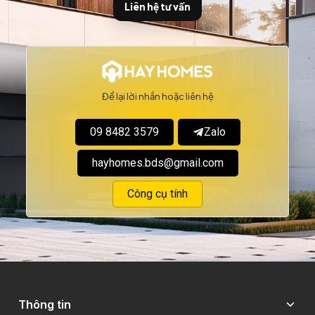
Liên hệ tư vấn
Để lại lời nhắn hoặc liên hệ
09 8482 3579
Zalo
hayhomes.bds@gmail.com
Công cụ tính
Thông tin