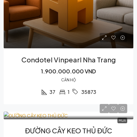
Condotel Vinpearl Nha Trang
1.900.000.000 VND
CĂN HỘ
37
1
35873
MUA
ĐƯỜNG CÂY KEO THỦ ĐỨC