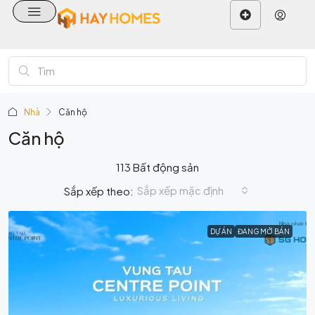
Nhà
Căn hộ
Căn hộ
113 Bất động sản
Sắp xếp mặc định
Sắp xếp theo:
DỰ ÁN
ĐANG MỞ BÁN