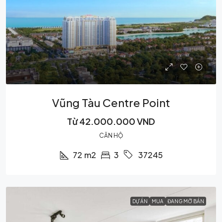
Vũng Tàu Centre Point
Từ
42.000.000 VND
CĂN HỘ
72
m2
3
37245
DỰ ÁN
MUA
ĐANG MỞ BÁN