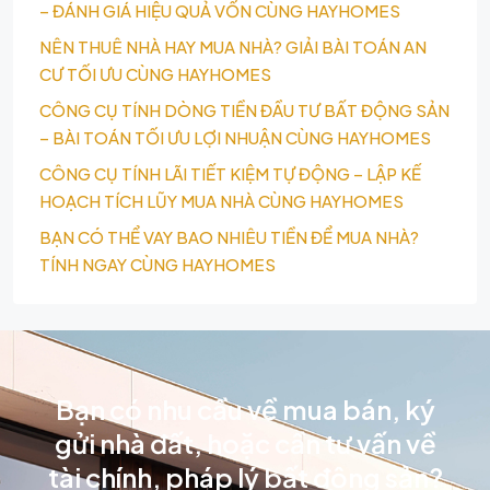
– ĐÁNH GIÁ HIỆU QUẢ VỐN CÙNG HAYHOMES
NÊN THUÊ NHÀ HAY MUA NHÀ? GIẢI BÀI TOÁN AN
CƯ TỐI ƯU CÙNG HAYHOMES
CÔNG CỤ TÍNH DÒNG TIỀN ĐẦU TƯ BẤT ĐỘNG SẢN
– BÀI TOÁN TỐI ƯU LỢI NHUẬN CÙNG HAYHOMES
CÔNG CỤ TÍNH LÃI TIẾT KIỆM TỰ ĐỘNG – LẬP KẾ
HOẠCH TÍCH LŨY MUA NHÀ CÙNG HAYHOMES
BẠN CÓ THỂ VAY BAO NHIÊU TIỀN ĐỂ MUA NHÀ?
TÍNH NGAY CÙNG HAYHOMES
Bạn có nhu cầu về mua bán, ký
gửi nhà đất, hoặc cần tư vấn về
tài chính, pháp lý bất động sản?