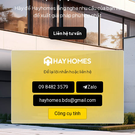
Hãy để Hayhomes lắng nghe nhu cầu của bạn và
đề xuất giải pháp phù hợp nhất
Liên hệ tư vấn
Để lại lời nhắn hoặc liên hệ
09 8482 3579
Zalo
hayhomes.bds@gmail.com
Công cụ tính