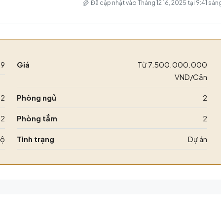
Đã cập nhật vào Tháng 12 16, 2025 tại 9:41 sán
59
Giá
Từ
7.500.000.000
VND/Căn
m2
Phòng ngủ
2
2
Phòng tắm
2
hộ
Tình trạng
Dự án