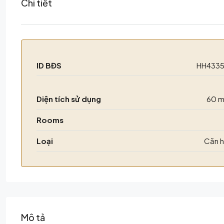
Chi tiết
ID BĐS
HH433
Diện tích sử dụng
60 
Rooms
Loại
Căn 
Mô tả