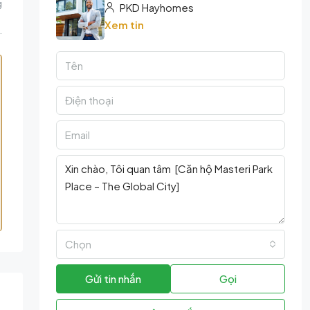
g
PKD Hayhomes
Xem tin
Chọn
Gửi tin nhắn
Gọi