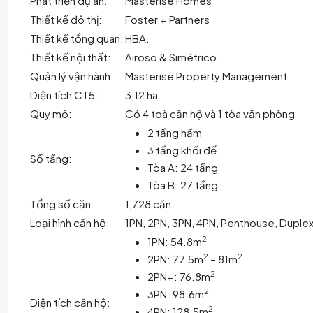
Phát triển dự án:
Masterise Homes
Thiết kế đô thị:
Foster + Partners
Thiết kế tổng quan:
HBA.
Thiết kế nội thất:
Airoso & Simétrico.
Quản lý vận hành:
Masterise Property Management.
Diện tích CT5:
3,12 ha
Quy mô:
Có 4 toà căn hộ và 1 tòa văn phòng
2 tầng hầm
3 tầng khối đế
Số tầng:
Tòa A: 24 tầng
Tòa B: 27 tầng
Tổng số căn:
1,728 căn
Loại hình căn hộ:
1PN, 2PN, 3PN, 4PN, Penthouse, Duple
2
1PN: 54.8m
2
2
2PN: 77.5m
– 81m
2
2PN+: 76.8m
2
3PN: 98.6m
Diện tích căn hộ:
2
4PN: 128.5m