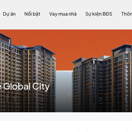
Dự án
Nổi bật
Vay mua nhà
Sự kiện BĐS
Thôn
e Global City