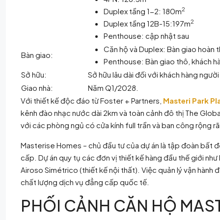
2
Duplex tầng 1-2: 180m
2
Duplex tầng 12B-15:197m
Penthouse: cập nhật sau
Căn hộ và Duplex: Bàn giao hoàn t
Bàn giao:
Penthouse: Bàn giao thô, khách hà
Sở hữu:
Sở hữu lâu dài đối với khách hàng ngườ
Giao nhà:
Năm Q1/2028.
Với thiết kế độc đáo từ Foster + Partners,
Masteri Park Pl
kênh đào nhạc nước dài 2km và toàn cảnh đô thị The Global
với các phòng ngủ có cửa kính full trần và ban công rộng rã
Masterise Homes – chủ đầu tư của dự án là tập đoàn bất độ
cấp. Dự án quy tụ các đơn vị thiết kế hàng đầu thế giới như 
Airoso Simétrico (thiết kế nội thất). Việc quản lý vận h
chất lượng dịch vụ đẳng cấp quốc tế.
PHỐI CẢNH CĂN HỘ MAST