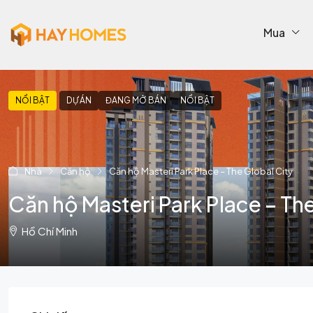
Mua
NỔI BẬT
DỰ ÁN
ĐANG MỞ BÁN
NỔI BẬT
Nhà
Căn hộ
Căn hộ Masteri Park Place – The Global City
Căn hộ Masteri Park Place – Th
Hồ Chí Minh