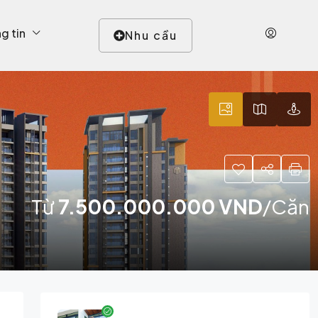
g tin
Nhu cầu
Từ
7.500.000.000 VND
/Căn