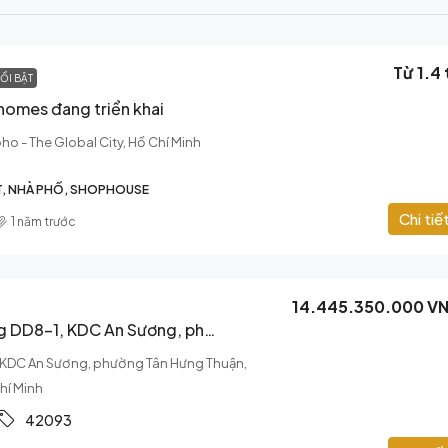
Từ 1.4 
ỔI BẬT
homes đang triển khai
ho - The Global City, Hồ Chí Minh
ẤT, NHÀ PHỐ, SHOPHOUSE
Chi tiế
1 năm trước
14.445.350.000 V
Nhà số 9-1A đường DD8-1, KDC An Sương, phường Tân Hưng Thuận, Quận 12, TP.HCM
 KDC An Sương, phường Tân Hưng Thuận,
hí Minh
42093