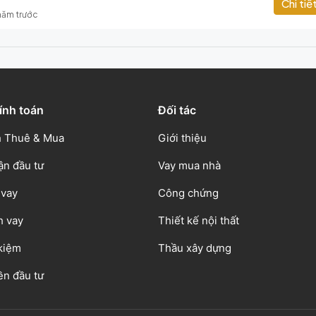
Chi tiế
 năm trước
ính toán
Đối tác
 Thuê & Mua
Giới thiệu
ận đầu tư
Vay mua nhà
 vay
Công chứng
h vay
Thiết kế nội thất
 kiệm
Thầu xây dựng
ền đầu tư