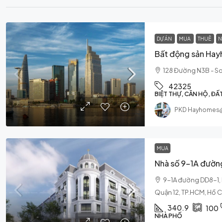
DỰ ÁN
MUA
THUÊ
N
Bất động sản Hay
128 Đường N3B - So
42325
BIỆT THỰ, CĂN HỘ, Đ
PKD Hayhomes
MUA
9-1A đường DD8-1,
Quận 12, TP.HCM, Hồ C
340.9
100
NHÀ PHỐ