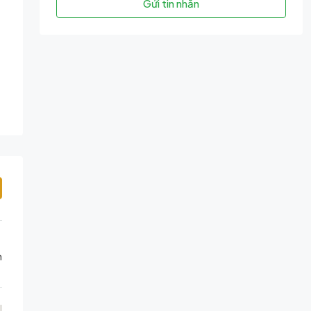
Gửi tin nhắn
h