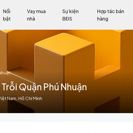
Nổi
Vay mua
Sự kiện
Hợp tác bán
bật
nhà
BĐS
hàng
 Nhuận
 Trỗi Quận Phú Nhuận
iệt Nam, Hồ Chí Minh