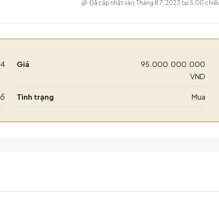
Đã cập nhật vào Tháng 8 7, 2023 tại 5:00 chiề
94
Giá
95.000.000.000
VND
hố
Tình trạng
Mua