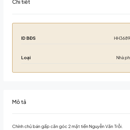
Chi tiết
ID BĐS
HH368
Loại
Nhà p
Mô tả
Chính chủ bán gấp căn góc 2 mặt tiền Nguyễn Văn Trỗi.