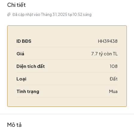
Chi tiết
Đã cập nhật vào Tháng 3 1, 2025 tại 10:52 sáng
ID BĐS
HH39438
Giá
7.7 tỷ còn TL
Diện tích đất
108
Loại
Đất
Tình trạng
Mua
Mô tả