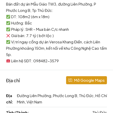
Bán đất dự án Mẫu Giáo TW3, đường Liên Phường, P
Phước Long B, Tp Thủ Đức:
DT: 108m2 (6m x 18m)
Hướng: Bắc
Pháp lý: SHR – Mua bán C/c nhanh
Giá bán: 7.7 tỷ ( bớt lộc )
Vị trí ngay cổng dự án Verosa Khang Điền, cách Liên
Phường khoảng 150m, kết nối về khu Công Nghệ Cao tầm
5p.
Liên hệ SĐT: 098482-3579
Địa chỉ
Mở Google Maps
Địa
Đường Liên Phường, Phước Long B, Thủ Đức, Hồ Chí
chỉ:
Minh, Việt Nam
Tỉnh/Thành:
Thủ Đức