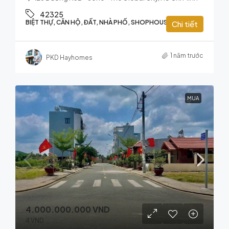
42325
BIỆT THỰ, CĂN HỘ, ĐẤT, NHÀ PHỐ, SHOPHOUSE
Chi tiết
1 năm trước
PKD Hayhomes
MUA
4.000.000.000 VND
4 VND