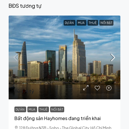
BĐS tương tự
DỰ ÁN
MUA
THUÊ
NỔI BẬT
Từ 1.4 tỷ
DỰ ÁN
MUA
THUÊ
NỔI BẬT
Bất động sản Hayhomes đang triển khai
128 Đường N3B - Soho - The Global City, Hồ Chí Minh