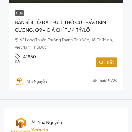
MUA
BÁN SỈ 4 LÔ ĐẤT FULL THỔ CƯ – ĐẢO KIM
CƯƠNG, Q9 – GIÁ CHỈ TỪ 4 TỶ/LÔ
62 Long Thuận, Trường Thạnh, Thủ Đức, Hồ Chí Minh,
Việt Nam, Thủ Đức
41830
ĐẤT
Chi tiết
1 năm trước
Nhã Nguyễn
Nhã Nguyễn
Xem tin